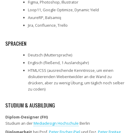
Figma, Photoshop, Illustrator
Loop11, Google Optimize, Dynamic Yield
AxureRP, Balsamiq
Jira, Confluence, Trello
SPRACHEN
Deutsch (Muttersprache)
Englisch (fließend, 1 Auslandsjahr)
HTML/CSS (ausreichende Kenntnisse, um einen
diskutierenden Webentwickler an die Wand zu
drücken, aber zu wenig Übung, um täglich noch selber
zu coden)
STUDIUM & AUSBILDUNG
Diplom-Designer (FH)
Studium an der
Mediadesign Hochschule
Berlin
Diplomarbeit
bei Prof.
Peter Fischer-Piel
und Doz.
Peter Freitag