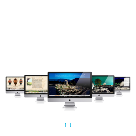
mit Film- und Fotomaterial, 360-Grad-Panoramen, ein
umfangreiches, bebildertes Stichwortverzeichnis, Karten der
antiken Stätten und Texte zu Olympia in vier Sprachen. Die
Lernsoftware ist komplett musikuntermalt; die
Benutzeroberfläche zeigt faszinierende Aufnahmen der antiken
Stätten aus der Serie "
Ancient Lands
", die mir der Fotograf
Berthold Steinhilber, der diese Bilder bereits in der Zeitschrift
GEO veröffentlichte, freundlicherweise zur Verfügung gestellt
hat.
↑
↓