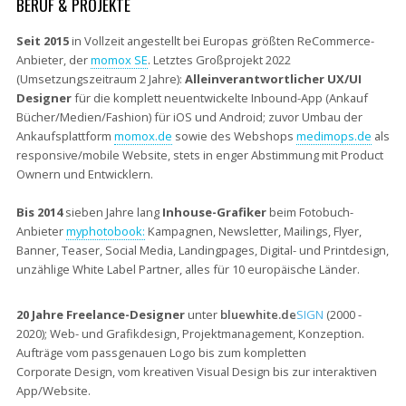
BERUF & PROJEKTE
Seit 2015
in Vollzeit angestellt bei Europas größten ReCommerce-
Anbieter, der
momox SE
. Letztes Großprojekt 2022
(Umsetzungszeitraum 2 Jahre):
Alleinverantwortlicher UX/UI
Designer
für die komplett neuentwickelte Inbound-App (Ankauf
Bücher/Medien/Fashion) für iOS und Android; zuvor Umbau der
Ankaufsplattform
momox.de
sowie des Webshops
medimops.de
als
responsive/mobile Website, stets in enger Abstimmung mit Product
Ownern und Entwicklern.
Bis 2014
sieben Jahre lang
Inhouse-Grafiker
beim Fotobuch-
Anbieter
myphotobook:
Kampagnen, Newsletter, Mailings, Flyer,
Banner, Teaser, Social Media, Landingpages, Digital- und Printdesign,
unzählige White Label Partner, alles für 10 europäische Länder.
20 Jahre Freelance-Designer
unter
bluewhite.de
SIGN
(2000 -
2020); Web- und Grafikdesign, Projektmanagement, Konzeption.
Aufträge vom passgenauen Logo bis zum kompletten
Corporate Design, vom kreativen Visual Design bis zur interaktiven
App/Website.