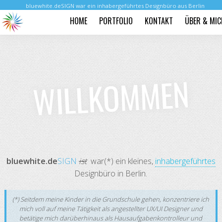
bluewhite.deSIGN war ein inhabergeführtes Designbüro aus Berlin
HOME
PORTFOLIO
KONTAKT
ÜBER & MIC
WILLKOMMEN
bluewhite.de
SIGN
ist
war(*) ein kleines,
inhabergeführtes
Designbüro in Berlin.
(*) Seitdem meine Kinder in die Grundschule gehen, konzentriere ich
mich voll auf meine Tätigkeit als angestellter UX/UI Designer und
betätige mich darüberhinaus als Hausaufgabenkontrolleur und