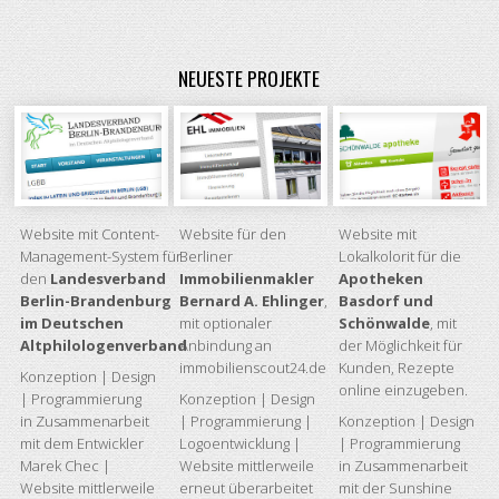
NEUESTE PROJEKTE
Website mit Content-
Website für den
Website mit
Management-System für
Berliner
Lokalkolorit für die
den
Landesverband
Immobilienmakler
Apotheken
Berlin-Brandenburg
Bernard A. Ehlinger
,
Basdorf und
im Deutschen
mit optionaler
Schönwalde
, mit
Altphilologenverband
Anbindung an
der Möglichkeit für
immobilienscout24.de
Kunden, Rezepte
Konzeption | Design
online einzugeben.
| Programmierung
Konzeption | Design
in Zusammenarbeit
| Programmierung |
Konzeption | Design
mit dem Entwickler
Logoentwicklung |
| Programmierung
Marek Chec |
Website mittlerweile
in Zusammenarbeit
Website mittlerweile
erneut überarbeitet
mit der Sunshine