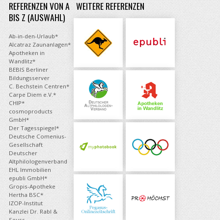
REFERENZEN VON A
WEITERE REFERENZEN
BIS Z (AUSWAHL)
Ab-in-den-Urlaub*
Alcatraz Zaunanlagen*
Apotheken in
Wandlitz*
BEBIS Berliner
Bildungsserver
C. Bechstein Centren*
Carpe Diem e.V.*
CHIP*
cosmoproducts
GmbH*
Der Tagesspiegel*
Deutsche Comenius-
Gesellschaft
Deutscher
Altphilologenverband
EHL Immobilien
epubli GmbH*
Gropis-Apotheke
Hertha BSC*
IZOP-Institut
Kanzlei Dr. Rabl &
Seuss