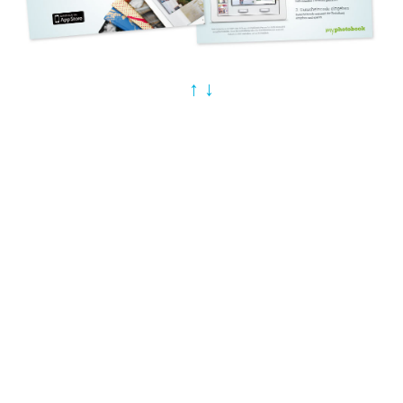
↑
↓
PRODUKTDESIGN
Abbildungen von Fotoprodukten (Fotobücher, Fotokalender,
Fotoleinwände usw.)
Für den Einsatz in Kampagnen und auf verschiedenen
Werbematerialen von myphotobook wurden
Produktabbildungen von Fotoprodukten benötigt. Basierend auf
den RAW-Dateien nach dem Fotoshooting wurden diese per