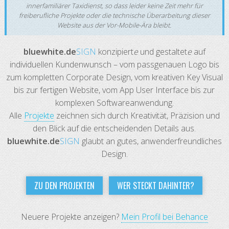
innerfamiliärer Taxidienst, so dass leider keine Zeit mehr für
freiberufliche Projekte oder die technische Überarbeitung dieser
Website aus der Vor-Mobile-Ära bleibt.
bluewhite.de
SIGN
konzipiert
e
und gestaltet
e
auf
individuellen Kundenwunsch – vom passgenauen Logo bis
zum kompletten Corporate Design, vom kreativen Key Visual
bis zur fertigen Website, vom App User Interface bis zur
komplexen Softwareanwendung.
Alle
Projekte
zeichnen sich durch Kreativität, Präzision und
den Blick auf die entscheidenden Details aus.
bluewhite.de
SIGN
glaubt an gutes, anwenderfreundliches
Design.
ZU DEN PROJEKTEN
WER STECKT DAHINTER?
Neuere Projekte anzeigen?
Mein Profil bei Behance