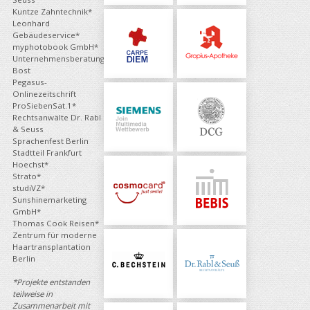
Kuntze Zahntechnik*
Leonhard
Gebäudeservice*
myphotobook GmbH*
Unternehmensberatung
Bost
Pegasus-
Onlinezeitschrift
ProSiebenSat.1*
Rechtsanwälte Dr. Rabl
& Seuss
Sprachenfest Berlin
Stadtteil Frankfurt
Hoechst*
Strato*
studiVZ*
Sunshinemarketing
GmbH*
Thomas Cook Reisen*
Zentrum für moderne
Haartransplantation
Berlin
*Projekte entstanden
teilweise in
Zusammenarbeit mit