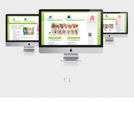
↑
↓
FOTOGRAFIE