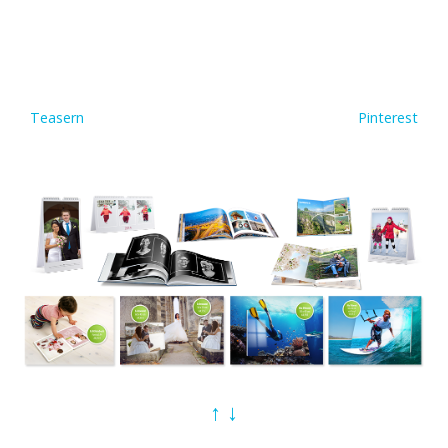
Photoshop freigestellt, in Licht und Farbe korrigiert und mit
unterschiedlichen Bildmotiven versehen, ganz nach Wunsch des
Kunden bzw. in zielgruppengerechter Ansprache der Nutzer
(Abbildungen 1. und 2. Reihe). Die Produktabbildungen können
dann in passenden Umgebungen eingesetzt werden, sei es in
Teasern
oder wie hier gezeigt für den Einsatz auf
Pinterest
(Abbildungen 3. Reihe).
↑
↓