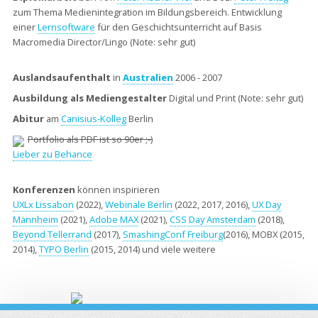
zum Thema Medienintegration im Bildungsbereich. Entwicklung
einer
Lernsoftware
für den Geschichtsunterricht auf Basis
Macromedia Director/Lingo (Note: sehr gut)
Auslandsaufenthalt
in
Australien
2006 - 2007
Ausbildung als Mediengestalter
Digital und Print (Note: sehr gut)
Abitur
am
Canisius-Kolleg
Berlin
Portfolio als PDF ist so 90er ;-)
Lieber zu Behance
Konferenzen
können inspirieren
UXLx Lissabon
(2022),
Webinale Berlin
(2022, 2017, 2016),
UX Day
Mannheim
(2021),
Adobe MAX
(2021),
CSS Day Amsterdam
(2018),
Beyond Tellerrand
(2017),
SmashingConf Freiburg
(2016), MOBX (2015,
2014),
TYPO Berlin
(2015, 2014) und viele weitere